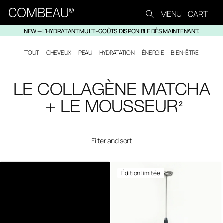
MENU
CART
Skip to content
NEW — L'HYDRATANT MULTI-GOÛTS DISPONIBLE DÈS MAINTENANT.
TOUT
CHEVEUX
PEAU
HYDRATATION
ÉNERGIE
BIEN-ÊTRE
C
LE COLLAGÈNE MATCHA
O
+ LE
MOUSSEUR
2
L
L
Filter and sort
E
C
Édition limitée
T
I