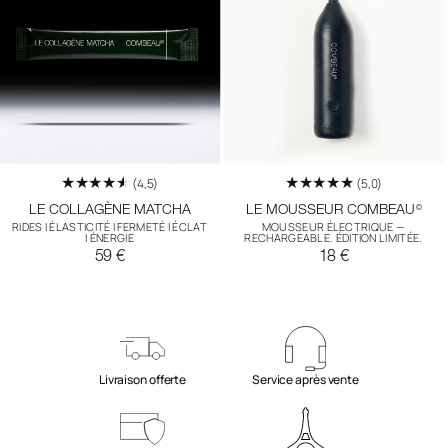
O
N
:
(4,5)
(5,0)
LE COLLAGÈNE MATCHA
LE MOUSSEUR COMBEAU
©
RIDES I ÉLASTICITÉ I FERMETÉ I ÉCLAT
MOUSSEUR ÉLECTRIQUE —
I ÉNERGIE
RECHARGEABLE. ÉDITION LIMITÉE.
Regular
Regular
59 €
18 €
price
price
Livraison offerte
Service après vente