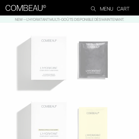
MENU
CART
Skip to content
NEW — L'HYDRATANT MULTI-GOÛTS DISPONIBLE DÈS MAINTENANT.