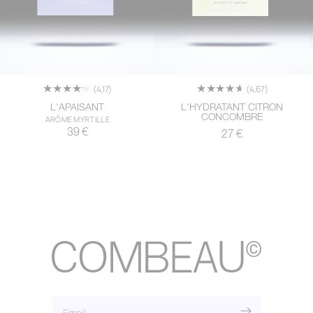
(4,17)
(4,67)
L'APAISANT
L'HYDRATANT CITRON
CONCOMBRE
ARÔME MYRTILLE
Regular
39 €
Regular
27 €
price
price