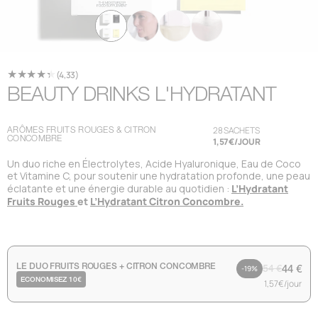
(4,33)
BEAUTY DRINKS L'HYDRATANT
ARÔMES FRUITS ROUGES & CITRON
28 SACHETS
CONCOMBRE
1,57€/JOUR
Un duo
riche en Électrolytes, Acide Hyaluronique, Eau de Coco
et Vitamine C,
pour soutenir une hydratation profonde, une peau
L’Hydratant
éclatante et une énergie durable au quotidien :
Fruits Rouges
et
L’Hydratant Citron Concombre.
LE DUO FRUITS ROUGES + CITRON CONCOMBRE
54 €
44 €
-19%
ECONOMISEZ 10€
1,57€/jour