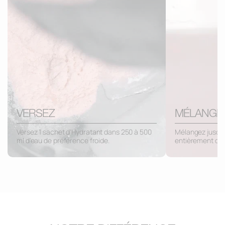
VERSEZ
MÉLANGE
Versez 1 sachet d'Hydratant dans 250 à 500
Mélangez jusqu'
ml d'eau de préférence froide.
entièrement dis