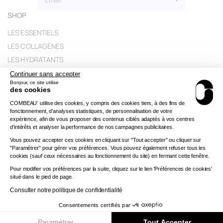
SHOP
LES ESSENTIELS
LES COLLAGÈNES
LES HYDRATANTS
TOUS LES PRODUITS
Continuer sans accepter
Bonjour, ce site utilise
HELP
des cookies
hello@combeau.co
COMBEAU
utilise des cookies, y compris des cookies tiers, à des fins de
©
fonctionnement, d’analyses statistiques, de personnalisation de votre
Refund policy
expérience, afin de vous proposer des contenus ciblés adaptés à vos centres
d’intérêts et analyser la performance de nos campagnes publicitaires.
Orders and deliveries
Vous pouvez accepter ces cookies en cliquant sur "Tout accepter" ou cliquer sur
Formulaire rétractation
"Paramétrer" pour gérer vos préférences. Vous pouvez également refuser tous les
Conditions générales de ventes et d'utilisation
cookies (sauf ceux nécessaires au fonctionnement du site) en fermant cette fenêtre.
Pour modifier vos préférences par la suite, cliquez sur le lien 'Préférences de cookies'
Politique de confidentialité
situé dans le pied de page.
Mentions légales
Consulter notre politique de confidentialité
Consentements certifiés par
Paramétrer
Tout Accepter