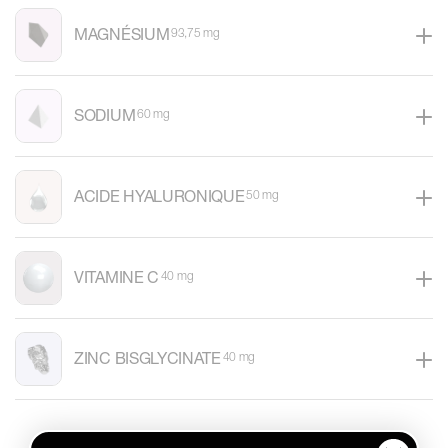
MAGNÉSIUM
93,75 mg
SODIUM
60 mg
ACIDE HYALURONIQUE
50 mg
VITAMINE C
40 mg
ZINC BISGLYCINATE
40 mg