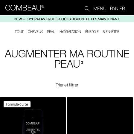
Ignorer et passer au
MENU
PANIER
contenu
NEW — L'HYDRATANT MULTI-GOÛTS DISPONIBLE DÈS MAINTENANT.
TOUT
CHEVEUX
PEAU
HYDRATATION
ÉNERGIE
BIEN-ÊTRE
C
AUGMENTER MA ROUTINE
O
PEAU
3
L
L
Trier et filtrer
E
C
Formule culte
T
I