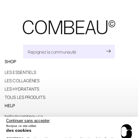
SHOP
LES ESSENTIELS
LES COLLAGÈNES
LES HYDRATANTS
TOUS LES PRODUITS
HELP
hello@combeau.co
Continuer sans accepter
Politique de remboursement
Bonjour, ce site utilise
des cookies
Commandes et livraisons
©