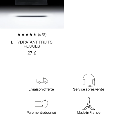
(4,57)
L'HYDRATANT FRUITS
ROUGES
Prix
27 €
habituel
Livraison offerte
Service après vente
Paiement sécurisé
Made in France