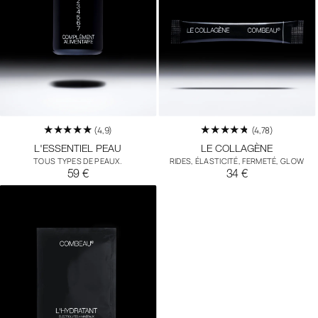
O
N
:
(4,9)
(4,78)
L'ESSENTIEL PEAU
LE COLLAGÈNE
TOUS TYPES DE PEAUX.
RIDES, ÉLASTICITÉ, FERMETÉ, GLOW
Prix
Prix
59 €
34 €
habituel
habituel