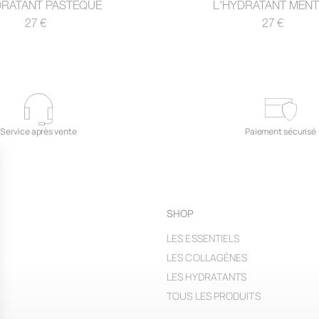
DRATANT PASTÈQUE
L'HYDRATANT MEN
Prix
Prix
27 €
27 €
habituel
habituel
Service après vente
Paiement sécurisé
SHOP
LES ESSENTIELS
LES COLLAGÈNES
LES HYDRATANTS
TOUS LES PRODUITS