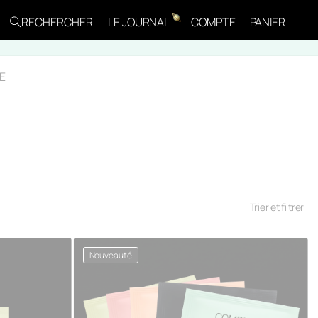
SE
RECHERCHER
LE JOURNAL
COMPTE
PANIER
L
CONNECTER
A
E
N
G
U
Trier et filtrer
E
Nouveauté