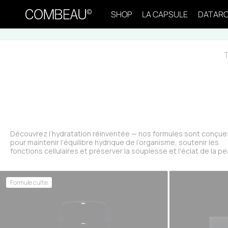
Ignorer et passer au contenu
SHOP
LA CAPSULE
DATAR
Découvrez l’hydratation réinventée — nos formules sont conçue
pour maintenir l’équilibre hydrique de l’organisme, soutenir les
fonctions cellulaires et préserver la souplesse et l'éclat de la pe
Formule culte