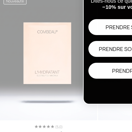
Dites-nous ce qu
Nouveauté
Nouveauté
−10% sur v
PRENDRE 
PRENDRE SO
PRENDR
(5,0)