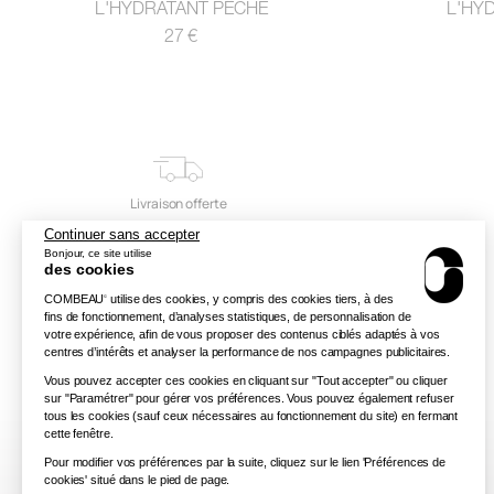
L'HYDRATANT PÊCHE
L'HY
Prix
27 €
habituel
Livraison offerte
Continuer sans accepter
Bonjour, ce site utilise
des cookies
COMBEAU
utilise des cookies, y compris des cookies tiers, à des
©
fins de fonctionnement, d’analyses statistiques, de personnalisation de
votre expérience, afin de vous proposer des contenus ciblés adaptés à vos
centres d’intérêts et analyser la performance de nos campagnes publicitaires.
Vous pouvez accepter ces cookies en cliquant sur "Tout accepter" ou cliquer
sur "Paramétrer" pour gérer vos préférences. Vous pouvez également refuser
tous les cookies (sauf ceux nécessaires au fonctionnement du site) en fermant
cette fenêtre.
Pour modifier vos préférences par la suite, cliquez sur le lien 'Préférences de
cookies' situé dans le pied de page.