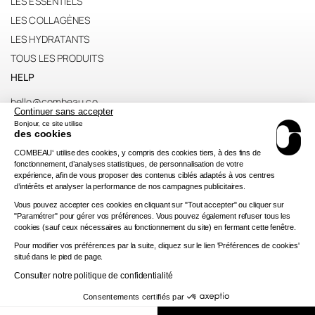
LES ESSENTIELS
LES COLLAGÈNES
LES HYDRATANTS
TOUS LES PRODUITS
HELP
hello@combeau.co
Continuer sans accepter
Politique de remboursement
Bonjour, ce site utilise
des cookies
Commandes et livraisons
COMBEAU
utilise des cookies, y compris des cookies tiers, à des fins de
©
Formulaire rétractation
fonctionnement, d’analyses statistiques, de personnalisation de votre
expérience, afin de vous proposer des contenus ciblés adaptés à vos centres
Conditions générales de ventes et d'utilisation
d’intérêts et analyser la performance de nos campagnes publicitaires.
Politique de confidentialité
Vous pouvez accepter ces cookies en cliquant sur "Tout accepter" ou cliquer sur
Mentions légales
"Paramétrer" pour gérer vos préférences. Vous pouvez également refuser tous les
cookies (sauf ceux nécessaires au fonctionnement du site) en fermant cette fenêtre.
Pour modifier vos préférences par la suite, cliquez sur le lien 'Préférences de cookies'
situé dans le pied de page.
Consulter notre politique de confidentialité
Instagram
Facebook
LinkedIn
Consentements certifiés par