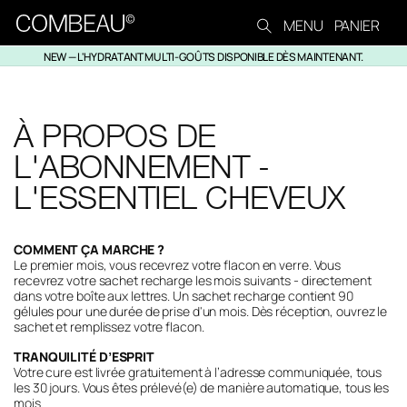
Ignorer et passer au
MENU
PANIER
contenu
NEW — L'HYDRATANT MULTI-GOÛTS DISPONIBLE DÈS MAINTENANT.
À PROPOS DE
L'ABONNEMENT -
L'ESSENTIEL CHEVEUX
COMMENT ÇA MARCHE ?
Le premier mois, vous recevrez votre flacon en verre. Vous
recevrez votre sachet recharge les mois suivants - directement
dans votre boîte aux lettres. Un sachet recharge contient 90
gélules pour une durée de prise d'un mois. Dès réception, ouvrez le
sachet et remplissez votre flacon.
TRANQUILITÉ D’ESPRIT
Votre cure est livrée gratuitement à l’adresse communiquée, tous
les 30 jours. Vous êtes prélevé(e) de manière automatique, tous les
mois.