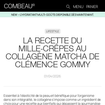
Ignorer et passer au
MENU
PANIER
contenu
NEW — L'HYDRATANT MULTI-GOÛTS DISPONIBLE DÈS MAINTENANT.
LIFESTYLE
LA RECETTE DU
MILLE‑CRÊPES AU
COLLAGÈNE MATCHA DE
CLÉMENCE GOMMY
01/04/2026
Essentiel à l'élasticité de la peau et bénéfique pour l'organisme
dans son intégralité, le collagène s’impose comme un ingrédient de
choix pour une recette aux bienfaits qui dépassent la gourmandise