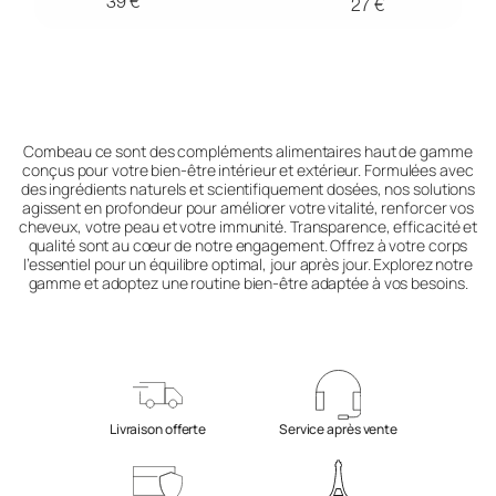
Prix
39 €
Prix
27 €
habituel
habituel
Combeau ce sont des compléments alimentaires haut de gamme
conçus pour votre bien-être intérieur et extérieur. Formulées avec
des ingrédients naturels et scientifiquement dosées, nos solutions
agissent en profondeur pour améliorer votre vitalité, renforcer vos
cheveux, votre peau et votre immunité. Transparence, efficacité et
qualité sont au cœur de notre engagement. Offrez à votre corps
l’essentiel pour un équilibre optimal, jour après jour. Explorez notre
gamme et adoptez une routine bien-être adaptée à vos besoins.
Livraison offerte
Service après vente