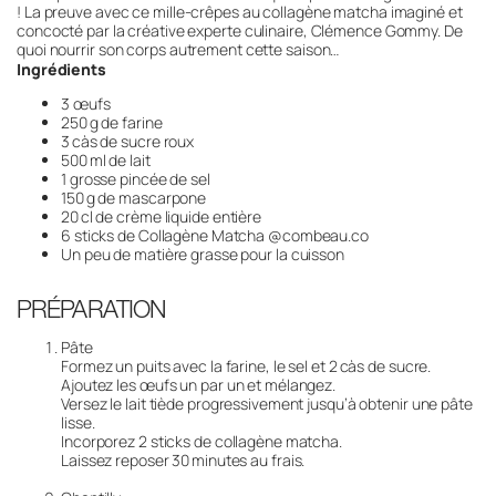
! La preuve avec ce mille-crêpes au collagène matcha imaginé et
concocté par la créative experte culinaire, Clémence Gommy. De
quoi nourrir son corps autrement cette saison…
Ingrédients
3 œufs
250 g de farine
3 càs de sucre roux
500 ml de lait
1 grosse pincée de sel
150 g de mascarpone
20 cl de crème liquide entière
6 sticks de Collagène Matcha @combeau.co
Un peu de matière grasse pour la cuisson
PRÉPARATION
Pâte
Formez un puits avec la farine, le sel et 2 càs de sucre.
Ajoutez les œufs un par un et mélangez.
Versez le lait tiède progressivement jusqu’à obtenir une pâte
lisse.
Incorporez 2 sticks de collagène matcha.
Laissez reposer 30 minutes au frais.